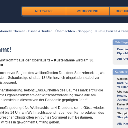
NETZWERK
WEBHOSTING
BUCHU
tionelle Themen
·
Essen & Trinken
·
Übernachten
·
Shopping
·
Kultur, Freizeit & Dien
Orte/Reg
mmt!
Dresde
Dippold
Alle Or
rkt kommt aus der Oberlausitz – Küstentanne wird am 30.
lt
Kategorie
ochen vor Beginn des weltberühmten Dresdner Striezelmarktes, wird
llt. Schaulustige sind ab 13 Uhr herzlich eingeladen, dabei zu
Gastron
ist gesorgt.
Bars
,
C
Vegetar
chaftsförderung, betont: „Das Aufstellen des Baumes markiert für die
Übernac
mte Organisationsteam der Wirtschaftsförderung sowie alle am
Hotels
,
Meilenstein in diesem von der Pandemie geprägten Jahr.“
Jugend
Kultur, F
mpfängt der größte Weihnachtsmarkt Dresdens seine Gäste wieder.
Museen
rkt bis 14 Uhr am Weihnachtsabend neben den Kernprodukten des
Shoppin
esdner Christstollen ein buntes Sortiment zum Bestaunen,
Shoppi
ik wird es in gewohntem Umfang geben.
Alle Ka