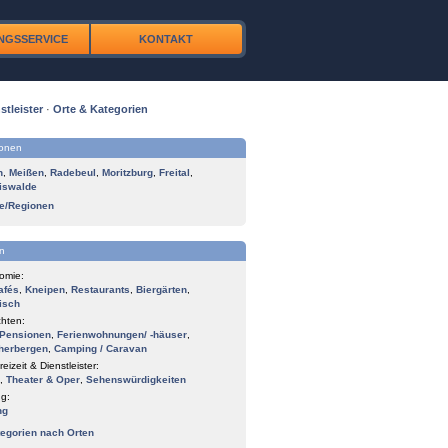
NGSSERVICE
KONTAKT
stleister
·
Orte & Kategorien
ionen
n
,
Meißen
,
Radebeul
,
Moritzburg
,
Freital
,
iswalde
te/Regionen
n
omie:
afés
,
Kneipen
,
Restaurants
,
Biergärten
,
isch
hten:
Pensionen
,
Ferienwohnungen/ -häuser
,
herbergen
,
Camping / Caravan
reizeit & Dienstleister:
,
Theater & Oper
,
Sehenswürdigkeiten
g:
ng
tegorien nach Orten