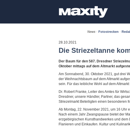
News
·
Fotostrecken
·
Redak
28.10.2021
Die Striezeltanne ko
Der Baum für den 587. Dresdner Striezelma
Oktober mittags auf dem Altmarkt aufgestel
Am Sonnabend, 30. Oktober 2021, gut drei W
der Weihnachtsbaum auf dem Altmarkt aufgeste
sein. Für das leibliche Wohl auf dem Altmarkt 
Dr. Robert Franke, Leiter des Amtes für Wirts
Dresdner, unsere Händler, Partner, das gesa
Striezelmarkt Beteiligten einen besonderen 
Ab Montag, 22. November 2021, um 16 Uhr e
Nach einem Jahr Zwangspause bietet der Ma
erzgebirgischen Kunsthandwerkes und dem Dr
Flanieren und Einkaufen. Kultur und Kulinar