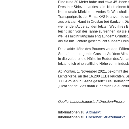
Eine rund 30 Meter hohe und etwa 45 Jahre al
Dresdner Striezelmarktes sein. Nach einem öf
Kommunale Märkte des Amtes für Wirtschaf
Transportprofis der Firma KVS Kranvermietu
aus privater Hand in Crostau bei Bautzen. Di
weinenden Auge auf den letzten Weg ihres Bau
leicht, sich von der Tanne zu trennen, da si
weil es mit ihr langsam eng auf dem Grundstü
als sie mit Lichtern geschmückt auf dem Dres
Die exakte Höhe des Baumes vor dem Fällen
Sonnabendmorgen in Crostau. Auf dem Altmar
in die vorbereitete Hülse im Boden des Altma
letztendlich eine stattliche Höhe von mindes
Ab Montag, 1. November 2021, bekommt der B
Lichterkette, an der 16.200 LEDs leuchten. S
XXL-Größen in Szene gesetzt: Die Baumspitz
„Licht an“ heißt es dann zur ersten Beleuch
Quelle: Landeshauptstadt Dresden/Presse
Informationen zu:
Altmarkt
Informationen zu:
Dresdner Striezelmarkt