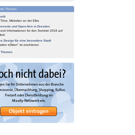
lte Themen
usik
 Töne, Melodien an der Elbe
events und Open-Airs in Dresden
 und Informationen für den Sommer 2016 auf
ick!
es Design für eine besondere Stadt
sden eDition" ist erschienen
e Themen