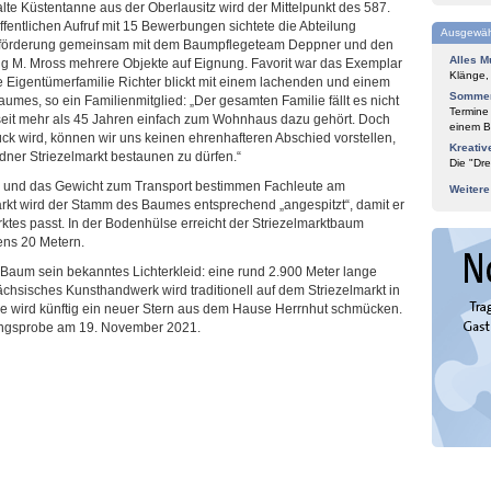
te Küstentanne aus der Oberlausitz wird der Mittelpunkt des 587.
fentlichen Aufruf mit 15 Bewerbungen sichtete die Abteilung
Ausgewäh
tsförderung gemeinsam mit dem Baumpflegeteam Deppner und den
Alles M
ng M. Mross mehrere Objekte auf Eignung. Favorit war das Exemplar
Klänge,
e Eigentümerfamilie Richter blickt mit einem lachenden und einem
Sommer
mes, so ein Familienmitglied: „Der gesamten Familie fällt es nicht
Termine
e seit mehr als 45 Jahren einfach zum Wohnhaus dazu gehört. Doch
einem Bl
ck wird, können wir uns keinen ehrenhafteren Abschied vorstellen,
Kreativ
dner Striezelmarkt bestaunen zu dürfen.“
Die "Dre
 und das Gewicht zum Transport bestimmen Fachleute am
Weiter
kt wird der Stamm des Baumes entsprechend „angespitzt“, damit er
rktes passt. In der Bodenhülse erreicht der Striezelmarktbaum
tens 20 Metern.
aum sein bekanntes Lichterkleid: eine rund 2.900 Meter lange
ächsisches Kunsthandwerk wird traditionell auf dem Striezelmarkt in
e wird künftig ein neuer Stern aus dem Hause Herrnhut schmücken.
tungsprobe am 19. November 2021.