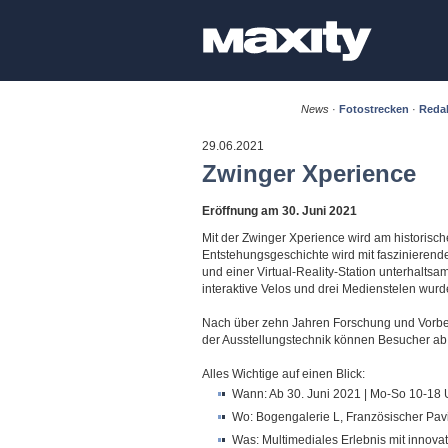
News
·
Fotostrecken
·
Redak
29.06.2021
Zwinger Xperience
Eröffnung am 30. Juni 2021
Mit der Zwinger Xperience wird am historisc
Entstehungsgeschichte wird mit fasziniere
und einer Virtual-Reality-Station unterhalts
interaktive Velos und drei Medienstelen wurd
Nach über zehn Jahren Forschung und Vorbe
der Ausstellungstechnik können Besucher ab M
Alles Wichtige auf einen Blick:
Wann: Ab 30. Juni 2021 | Mo-So 10-18 
Wo: Bogengalerie L, Französischer Pav
Was: Multimediales Erlebnis mit innova