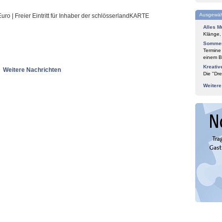
Ausgewäh
 Euro | Freier Eintritt für Inhaber der schlösserlandKARTE
Alles M
Klänge,
Sommer
Termine
einem Bl
Kreativ
Weitere Nachrichten
Die "Dre
Weiter