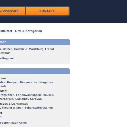
NGSSERVICE
KONTAKT
stleister
·
Orte & Kategorien
ionen
n
,
Meißen
,
Radebeul
,
Moritzburg
,
Freital
,
iswalde
te/Regionen
n
omie:
afés
,
Kneipen
,
Restaurants
,
Biergärten
,
isch
hten:
Pensionen
,
Ferienwohnungen/ -häuser
,
herbergen
,
Camping / Caravan
reizeit & Dienstleister:
,
Theater & Oper
,
Sehenswürdigkeiten
g:
ng
tegorien nach Orten