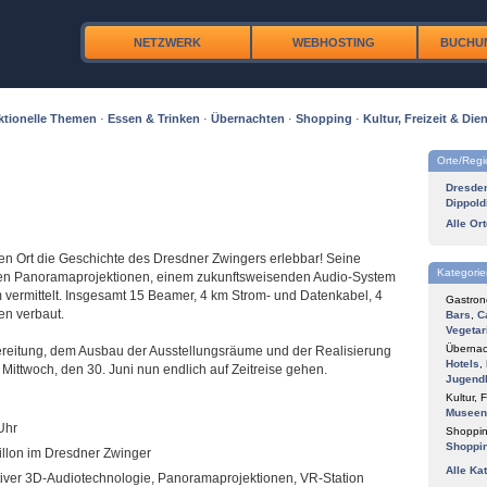
NETZWERK
WEBHOSTING
BUCHU
tionelle Themen
·
Essen & Trinken
·
Übernachten
·
Shopping
·
Kultur, Freizeit & Dien
Orte/Reg
Dresde
Dippold
Alle Or
hen Ort die Geschichte des Dresdner Zwingers erlebbar! Seine
Kategorie
nden Panoramaprojektionen, einem zukunftsweisenden Audio-System
am vermittelt. Insgesamt 15 Beamer, 4 km Strom- und Datenkabel, 4
Gastron
en verbaut.
Bars
,
C
Vegetar
Übernac
reitung, dem Ausbau der Ausstellungsräume und der Realisierung
Hotels
,
ittwoch, den 30. Juni nun endlich auf Zeitreise gehen.
Jugend
Kultur, F
Museen
Uhr
Shoppin
Shoppi
illon im Dresdner Zwinger
Alle Ka
tiver 3D-Audiotechnologie, Panoramaprojektionen, VR-Station