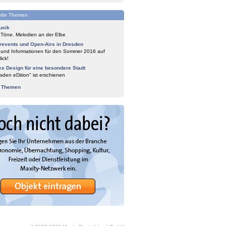
lte Themen
usik
 Töne, Melodien an der Elbe
events und Open-Airs in Dresden
 und Informationen für den Sommer 2016 auf
ick!
es Design für eine besondere Stadt
sden eDition" ist erschienen
e Themen