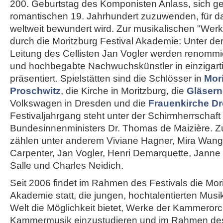
200. Geburtstag des Komponisten Anlass, sich ge
romantischen 19. Jahrhundert zuzuwenden, für da
weltweit bewundert wird. Zur musikalischen "Werks
durch die Moritzburg Festival Akademie: Unter der
Leitung des Cellisten Jan Vogler werden renommi
und hochbegabte Nachwuchskünstler in einzigar
präsentiert. Spielstätten sind die Schlösser in
Mor
Proschwitz
, die Kirche in Moritzburg, die
Gläsern
Volkswagen in Dresden und die
Frauenkirche D
Festivaljahrgang steht unter der Schirmherrschaft
Bundesinnenministers Dr. Thomas de Maizière. Z
zählen unter anderem Viviane Hagner, Mira Wang
Carpenter, Jan Vogler, Henri Demarquette, Janne 
Salle und Charles Neidich.
Seit 2006 findet im Rahmen des Festivals die Mori
Akademie statt, die jungen, hochtalentierten Musi
Welt die Möglichkeit bietet, Werke der Kammerorch
Kammermusik einzustudieren und im Rahmen des